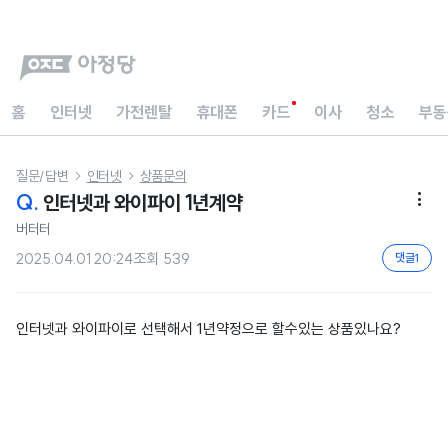
홈
인터넷
가전렌탈
휴대폰
카드
이사
청소
부동
질문/답변
인터넷
상품문의


Q.
인터넷과 와이파이 1년계약

버터터
2025.04.01 20:24
조회
539
댓글
1
인터넷과 와이파이로 선택해서 1년약정으로 할수있는 상품있나요?