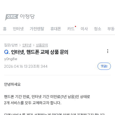
홈
인터넷
가전렌탈
휴대폰
카드
이사
청소
부동
질문/답변
인터넷
상품문의


Q.
인터넷, 핸드폰 교체 상품 문의

y0ng8e
2026.04.16 13:23
조회
344
댓글
2
안녕하세요
핸드폰 기간 만료, 인터넷 기간 미만료(1년 남음)인 상태로
2개 서비스를 모두 교체하고자 합니다.