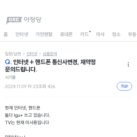
홈
인터넷
가전렌탈
휴대폰
카드
이사
청소
부동
질문/답변
인터넷
상품문의


Q.
인터넷 + 핸드폰 통신사변경, 재약정

문의드립니다.
시기홍
2024.11.09 19:23
조회
426
댓글
1
현재 인터넷, 핸드폰
둘다 lgu+ 쓰고 있습니다.
TV는 현재 미사용입니다