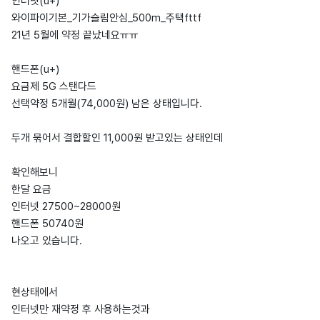
인터넷(u+)
와이파이기본_기가슬림안심_500m_주택fttf
21년 5월에 약정 끝났네요ㅠㅠ
핸드폰(u+)
요금제 5G 스탠다드
선택약정 5개월(74,000원) 남은 상태입니다.
두개 묶어서 결합할인 11,000원 받고있는 상태인데
확인해보니
한달 요금
인터넷 27500~28000원
핸드폰 50740원
나오고 있습니다.
현상태에서
인터넷만 재약정 후 사용하는것과