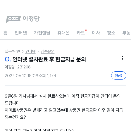
홈
인터넷
가전렌탈
휴대폰
카드
이사
청소
부동
질문/답변
인터넷
상품문의


Q.
인터넷 설치완료 후 현금지급 문의

아정당_231208
2024.06.10 18:09
조회
1,174
댓글
2
6월6일 기사님께서 설치 완료하였는데 아직 현금지급이 안되어 문의
드립니다
이마트상품권은 별개라고 알고있는데 상품권 현금교환 이후 같이 지급
되는건가요?