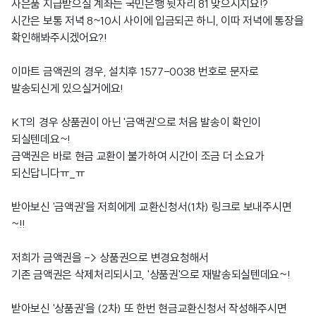
사은품 지급받으실 계좌는 국민은행 뒷자리 81 맞으시지요!?
시간은 보통 저녁 8~10시 사이에 입금되곤 하니, 이따 저녁에 통장을
확인해봐주시겠어요?!
이마트 금액권의 경우, 설치후 1577-0038 번호로 문자로
발송되신게 있으실거에요!
KT의 경우 상품권이 아닌 '금액권'으로 처음 발송이 확인이
되실텐데요~!
금액권은 바로 현금 교환이 불가하여 시간이 조금 더 소요가
되신답니다ㅠ_ㅠ
받아보신 '금액권'을 저희에게 교환신청서(1차) 링크로 보내주시면
~!!
저희가 금액권을 -> 상품권으로 변경요청해서
기존 금액권은 삭제처리되시고, '상품권'으로 재발송되실텐데요~!
받아보신 '상품권'을 (2차) 또 한번 현금교환신청서 작성해주시면