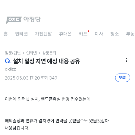
홈
인터넷
가전렌탈
휴대폰
카드
이사
청소
부동
질문/답변
인터넷
상품문의


Q.
설치 일정 지연 예정 내용 공유

dldlzz
2025.05.03 17:20
조회
349
댓글
1
이번에 인터넷 설치, 핸드폰유심 변경 접수했는데
해외출장과 연휴가 겹쳐있어 연락을 못받을수도 있을것같아
내용남깁니다.