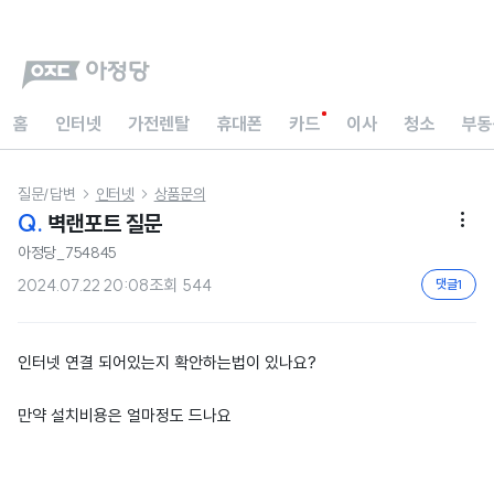
홈
인터넷
가전렌탈
휴대폰
카드
이사
청소
부동
질문/답변
인터넷
상품문의


Q.
벽랜포트 질문

아정당_754845
2024.07.22 20:08
조회
544
댓글
1
인터넷 연결 되어있는지 확안하는법이 있나요?
만약 설치비용은 얼마정도 드나요