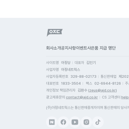
회사소개
공지사항
이벤트
사은품 지급 명단
사이트명
아정당
대표자
김민기
사업자명
아정네트웍스
사업자등록번호
329-88-02173
통신판매업
제202
대표번호
1833-3504
팩스
02-6944-8126
주
개인정보 책임관리자
김환수 (
zeus@ajd.co.kr
)
광고제휴문의
contact@ajd.co.kr
CS 고객센터
help
(주)아정네트웍스는 통신판매중개자이며 통신판매의 당사자가