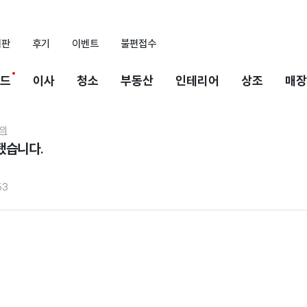
시판
후기
이벤트
불편접수
드
이사
청소
부동산
인테리어
상조
매장
의
됐습니다.
53