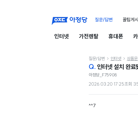
질문/답변
꿀팁게
인터넷
가전렌탈
휴대폰
카
질문/답변
인터넷
상품문


Q.
인터넷 설치 완료
아정당_F75908
2026.03.20 17:25
조회
3
^^7