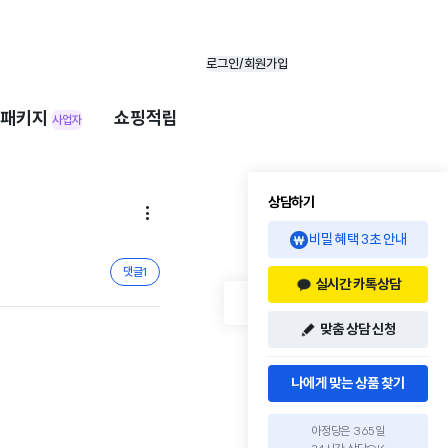
로그인/회원가입
패키지
쇼핑적립
사업자
상담하기

비밀 혜택 3초 안내
댓글
1
실시간 카톡상담
맞춤 상담 신청
나에게 맞는 상품 찾기
아정당은 365일