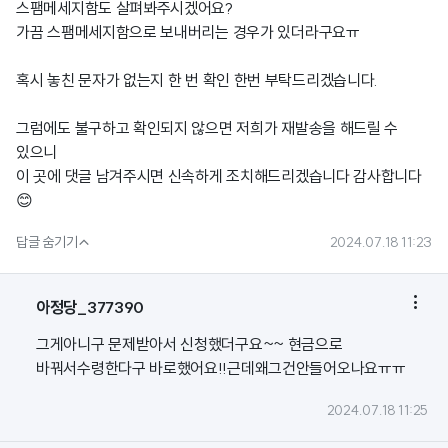
스팸메세지함도 살펴봐주시겠어요?
가끔 스팸메세지함으로 보내버리는 경우가 있더라구요ㅠ
혹시 놓친 문자가 없는지 한 번 확인 한번 부탁드리겠습니다.
그럼에도 불구하고 확인되지 않으면 저희가 재발송을 해드릴 수
있으니
이 곳에 댓글 남겨주시면 신속하게 조치해드리겠습니다 감사합니다
😊

답글 숨기기
2024.07.18 11:23

아정당_377390
그게아니구 문제받아서 신청했더구요~~ 현금으로
바꿔서수령한다구 바로했어요!!근데왜그건안들어오나요ㅠㅠ
2024.07.18 11:25