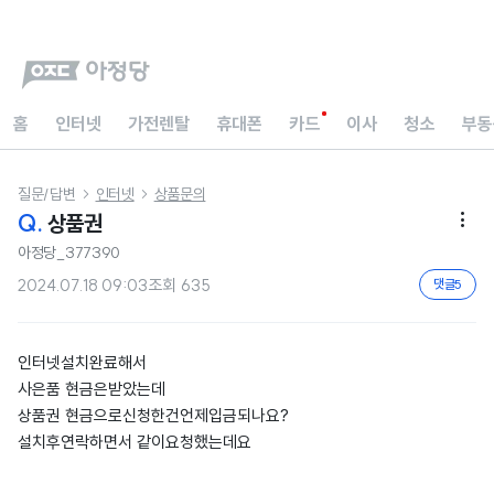
홈
인터넷
가전렌탈
휴대폰
카드
이사
청소
부동
질문/답변
인터넷
상품문의


Q.
상품권

아정당_377390
2024.07.18 09:03
조회
635
댓글
5
인터넷설치완료해서
사은품 현금은받았는데
상품권 현금으로신청한건언제입금되나요?
설치후연락하면서 같이요청했는데요