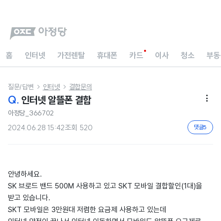
홈
인터넷
가전렌탈
휴대폰
카드
이사
청소
부동
질문/답변
인터넷
결합문의


Q.
인터넷 알뜰폰 결합

아정당_366702
2024.06.28 15:42
조회
520
댓글
5
안녕하세요.
SK 브로드 밴드 500M 사용하고 있고 SKT 모바일 결합할인(1대)을
받고 있습니다.
SKT 모바일은 3만원대 저렴한 요금제 사용하고 있는데