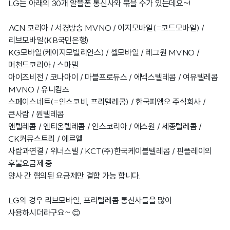
LG는 아래의 30개 알뜰폰 통신사와 묶을 수가 있는데요~!
ACN 코리아 / 서경방송 MVNO / 이지모바일(=코드모바일) /
리브모바일(KB국민은행)
KG모바일(케이지모빌리언스) / 셀모바일 / 레그원 MVNO /
머천드코리아 / 스마텔
아이즈비전 / 코나아이 / 마블프로듀스 / 에넥스텔레콤 / 여유텔레콤
MVNO / 유니컴즈
스페이스네트(=인스코비, 프리텔레콤) / 한국피엠오 주식회사 /
큰사람 / 원텔레콤
앤텔레콤 / 엔티온텔레콤 / 인스코리아 / 에스원 / 세종텔레콤 /
CK커뮤스트리 / 에르엘
사람과연결 / 위너스텔 / KCT(주)한국케이블텔레콤 / 핀플레이의
후불요금제 중
양사 간 협의된 요금제만 결합 가능 합니다.
LG의 경우 리브모바일, 프리텔레콤 통신사들을 많이
사용하시더라구요~ 😊