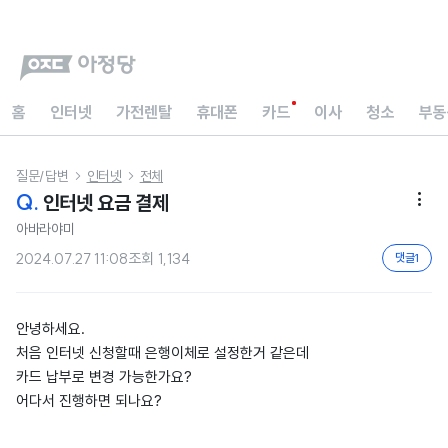
홈
인터넷
가전렌탈
휴대폰
카드
이사
청소
부동
질문/답변
인터넷
전체


Q.
인터넷 요금 결제

아바라야미
2024.07.27 11:08
조회
1,134
댓글
1
안녕하세요.
처음 인터넷 신청할때 은행이체로 설정한거 같은데
카드 납부로 변경 가능한가요?
어다서 진행하면 되나요?