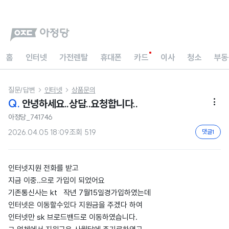
홈
인터넷
가전렌탈
휴대폰
카드
이사
청소
부동
질문/답변
인터넷
상품문의


Q.
안녕하세요..상담..요청합니다..

아정당_741746
2026.04.05 18:09
조회
519
댓글
1
인터넷지원 전화를 받고
지금 이중..으로 가입이 되었어요
기존통신사는 kt 작년 7월15일경가입하였는데
인터넷은 이동할수있다 지원금을 주겠다 하여
인터넷만 sk 브로드밴드로 이동하였습니다.