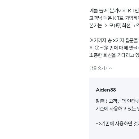
예를 들어, 본가에서 KT
고객님 댁은 KT로 가입하
본가는 → 모(母)회선, 고
여기까지 총 3가지 질문을
위 ①~③ 번에 대해 댓글
소중한 회신을 기다리고 있

답글 숨기기
Aiden88
질문1) 고객님댁 인터
기존에 사용하고 있는 
->기존에 사용하던 것