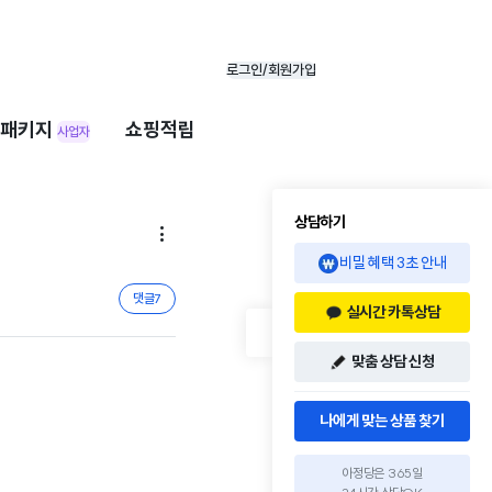
로그인/회원가입
패키지
쇼핑적립
사업자
상담하기

비밀 혜택 3초 안내
댓글
7
실시간 카톡상담
맞춤 상담 신청
나에게 맞는 상품 찾기
아정당은 365일