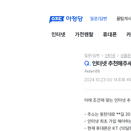
질문/답변
꿀팁게
인터넷
가전렌탈
휴대폰
카
질문/답변
인터넷
상품문


Q.
인터넷 추천해주세
Aiden88
2024.10.23 00:14
조회
4
아래 조건에 맞는 인터넷 추
- 주소는 동탄대로 **길 2
- 인터넷 최초 가입 해야하
- 현재 휴대폰은 KT (10