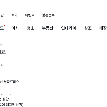
시판
후기
이벤트
불편접수
드
이사
청소
부동산
인테리어
상조
매장
의
요.
94
천 부탁드려요.
0 입니다.
는 상황
달후에 해지할 예정)