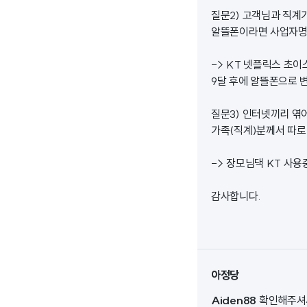
질문2) 고객님과 직
알뜰폰이라면 사업자명과
-> KT 넷플릭스 초이
9달 후에 알뜰폰으로 
질문3) 인터넷끼리 엮어
가족(직계)분께서 따로
-> 장모님댁 KT 사용
감사합니다.
아정당
Aiden88
확인해주셔