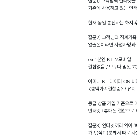
질문1) 고객님댁 인터넷을
기존에 사용하고 있는 인터
현재 동일 통신사는 해지 
질문2) 고객님과 직계가
알뜰폰이라면 사업자명과 
ex : 본인 KT M모바일
결합없음 / 모두다 맘껏 7
어머니 KT 데이터 ON 
<총액가족결합중> / 유지
동급 상품 가입 기준으로 
인터넷+휴대폰 결합으로 요
질문3) 인터넷끼리 엮어 
가족(직계)분께서 따로 사