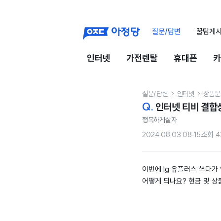
질문/답변
꿀팁게
인터넷
가전렌탈
휴대폰
카
질문/답변
인터넷
상품문


Q.
인터넷 티비 결합
행복하게살자
2024.08.03 08:15
조회
4
이번에 lg 유플러스 쓰다
어떻게 되나요? 현금 및 