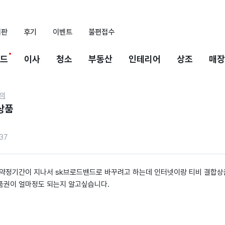
시판
후기
이벤트
불편접수
드
이사
청소
부동산
인테리어
상조
매장
의
상품
37
가 약정기간이 지나서 sk브로드밴드로 바꾸려고 하는데 인터넷이랑 티비 결합
상품권이 얼마정도 되는지 알고싶습니다.