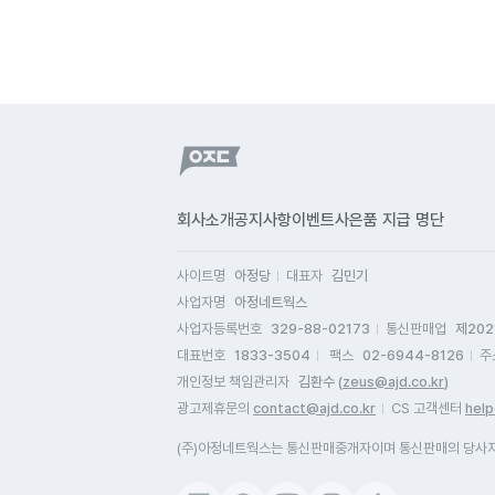
회사소개
공지사항
이벤트
사은품 지급 명단
사이트명
아정당
대표자
김민기
사업자명
아정네트웍스
사업자등록번호
329-88-02173
통신판매업
제202
대표번호
1833-3504
팩스
02-6944-8126
주
개인정보 책임관리자
김환수 (
zeus@ajd.co.kr
)
광고제휴문의
contact@ajd.co.kr
CS 고객센터
help
(주)아정네트웍스는 통신판매중개자이며 통신판매의 당사자가