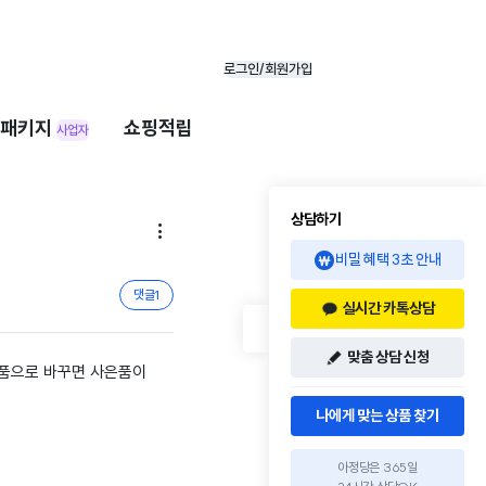
로그인/회원가입
패키지
쇼핑적립
사업자
상담하기

비밀 혜택 3초 안내
댓글
1
실시간 카톡상담
맞춤 상담 신청
상품으로 바꾸면 사은품이
나에게 맞는 상품 찾기
아정당은 365일