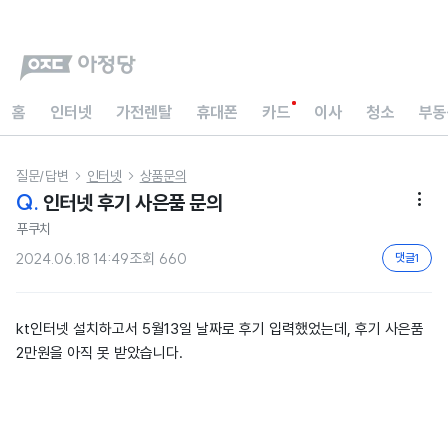
홈
인터넷
가전렌탈
휴대폰
카드
이사
청소
부동
질문/답변
인터넷
상품문의


Q.
인터넷 후기 사은품 문의

푸쿠치
2024.06.18 14:49
조회
660
댓글
1
kt인터넷 설치하고서 5월13일 날짜로 후기 입력했었는데, 후기 사은품
2만원을 아직 못 받았습니다.