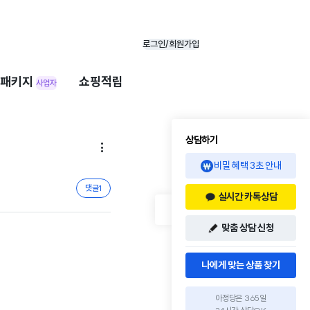
로그인/회원가입
패키지
쇼핑적립
사업자
상담하기

비밀 혜택 3초 안내
댓글
1
실시간 카톡상담
맞춤 상담 신청
나에게 맞는 상품 찾기
아정당은 365일