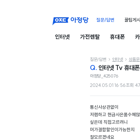
질문/답변
꿀팁게
인터넷
가전렌탈
휴대폰
카
질문/답변
인터넷
상품문


Q.
인터넷 Tv 휴대
아정당_425076
2024.05.01 16:56
조회
4
통신사상관없이
저렴하고 현금사은품수혜
싶은데 직접고르려니
머가결합할인이가능한지
잘모르겠네요