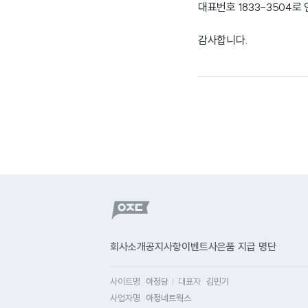
대표번호 1833-3504
감사합니다.
회사소개
공지사항
이벤트
사은품 지급 명단
사이트명
아정당
대표자
김민기
사업자명
아정네트웍스