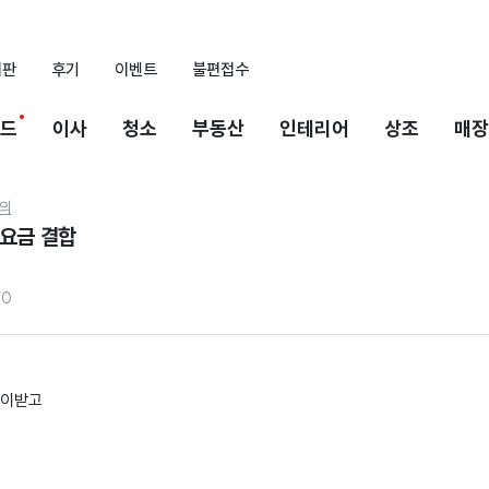
시판
후기
이벤트
불편접수
드
이사
청소
부동산
인테리어
상조
매장
의
폰요금 결합
70
많이받고