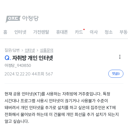
홈
인터넷
가전렌탈
휴대폰
카드
이사
청소
부동
질문/답변
인터넷
상품문의


Q.
자취방 개인 인터넷

아정당_943850
2024.12.22 20:44
조회
567
댓글
3
현재 공용 인터넷(KT)를 사용하는 자취방에 거주중입니다. 특정
시간대나 프로그램 사용시 인터넷이 끊기거나 사용불가 수준이
돼버려서 개인 인터넷을 추가로 설치를 하고 싶은데 집주인은 KT에
전화해서 물어보라 하는데 이 건물에 개인 회선을 추가 설치가 되는지
알고 싶습니다.