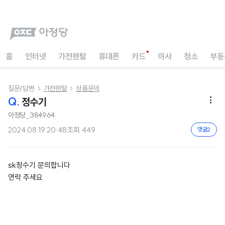
홈
인터넷
가전렌탈
휴대폰
카드
이사
청소
부동
질문/답변
가전렌탈
상품문의


Q.
정수기

아정당_384964
2024.08.19 20:48
조회
449
댓글
2
sk정수기 문의합니다
연락 주세요