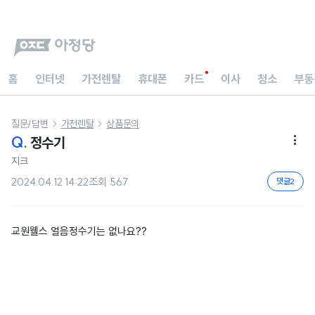
홈
인터넷
가전렌탈
휴대폰
카드
이사
청소
부동
질문/답변
가전렌탈
상품문의


Q.
정수기

지크
2024.04.12 14:22
조회
567
댓글
2
교원웰스 얼음정수기는 없나요??