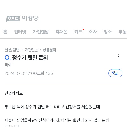
홈
인터넷
가전렌탈
휴대폰
카드
이사
청소
부동
질문/답변
가전렌탈
상품문의


Q.
정수기 렌탈 문의

롹이
2024.07.01 12:00
조회
435
댓글
1
안녕하세요
부모님 댁에 정수기 렌탈 해드리려고 신청서를 제출했는데
제출이 되었을까요? 신청내역조회에서는 확인이 되지 않아 문의