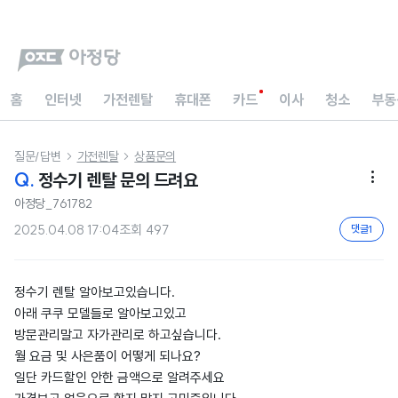
홈
인터넷
가전렌탈
휴대폰
카드
이사
청소
부동
질문/답변
가전렌탈
상품문의


Q.
정수기 렌탈 문의 드려요

아정당_761782
2025.04.08 17:04
조회
497
댓글
1
정수기 렌탈 알아보고있습니다.
아래 쿠쿠 모델들로 알아보고있고
방문관리말고 자가관리로 하고싶습니다.
월 요금 및 사은품이 어떻게 되나요?
일단 카드할인 안한 금액으로 알려주세요