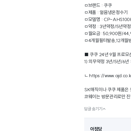
ㅁ브랜드 : 쿠쿠
ㅁ제품 : 얼음냉온정수기
ㅁ모델명 : CP-AHS10
ㅁ약정 : 3년약정/5년약정
ㅁ월요금: 50,900원/44
ㅁ4개월필터발송,12개월
■ 쿠쿠 24년 9월 프로모
1) 의무약정 3년/5년/6년
ㄴ
https://www.ajd.co.k
SK매직이나 쿠쿠 제품은
코웨이는 방문관리로만 진

답글 숨기기
아정당