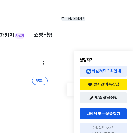
로그인/회원가입
패키지
쇼핑적립
사업자
상담하기

비밀 혜택 3초 안내
댓글
2
실시간 카톡상담
맞춤 상담 신청
나에게 맞는 상품 찾기
아정당은 365일