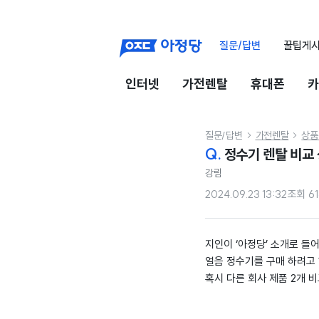
질문/답변
꿀팁게
인터넷
가전렌탈
휴대폰
카
질문/답변
가전렌탈
상품


Q.
정수기 렌탈 비교
강림
2024.09.23 13:32
조회
6
지인이 ‘아정당’ 소개로 들
얼음 정수기를 구매 하려고
혹시 다른 회사 제품 2개 