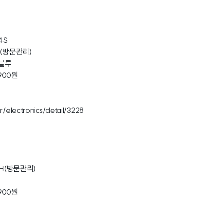
4S
정(방문관리)
,블루
900원
r/electronics/detail/3228
0H(방문관리)
900원