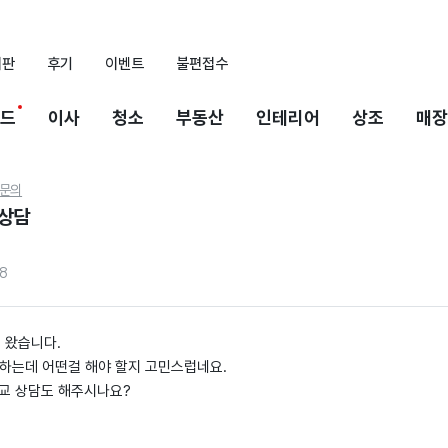
시판
후기
이벤트
불편접수
드
이사
청소
부동산
인테리어
상조
매장
문의
 상담
18
어 왔습니다.
 하는데 어떤걸 해야 할지 고민스럽네요.
비교 상담도 해주시나요?