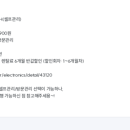
0H(셀프관리)
,900원
방문관리
션
 : 렌탈료 6개월 반값할인 (할인회차: 1~6개월차)
r/electronics/detail/43120
 셀프관리/방문관리 선택이 가능하나,
행 가능하신 점 참고해주세용~!