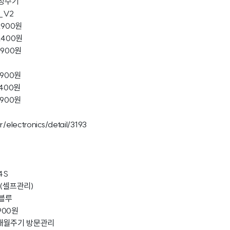
/정수기
_V2
,900원
,400원
,900원
,900원
,400원
,900원
r/electronics/detail/3193
4S
정(셀프관리)
,블루
900원
6개월주기 방문관리