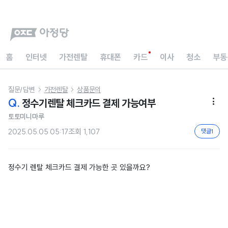
홈
인터넷
가전렌탈
휴대폰
카드
이사
청소
부동
질문/답변
가전렌탈
상품문의


Q.
정수기렌탈 체크카드 결제 가능여부

토토미니마루
2025.05.05 05:17
조회
1,107
댓글
1
정수기 렌탈 체크카드 결제 가능한 곳 있을까요?