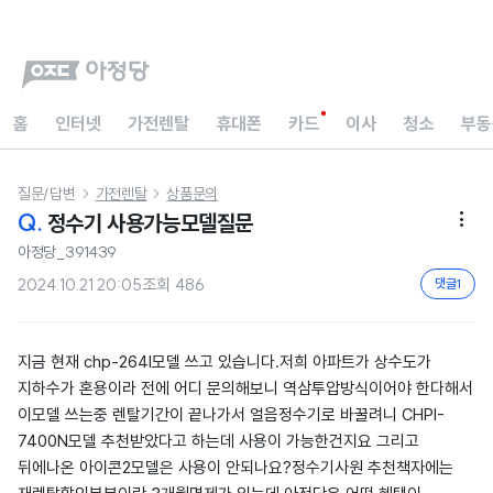
홈
인터넷
가전렌탈
휴대폰
카드
이사
청소
부동
질문/답변
가전렌탈
상품문의


Q.
정수기 사용가능모델질문

아정당_391439
2024.10.21 20:05
조회
486
댓글
1
지금 현재 chp-264l모델 쓰고 있습니다.저희 아파트가 상수도가
지하수가 혼용이라 전에 어디 문의해보니 역삼투압방식이어야 한다해서
이모델 쓰는중 렌탈기간이 끝나가서 얼음정수기로 바꿀려니 CHPI-
7400N모델 추천받았다고 하는데 사용이 가능한건지요 그리고
뒤에나온 아이콘2모델은 사용이 안되나요?정수기사원 추천책자에는