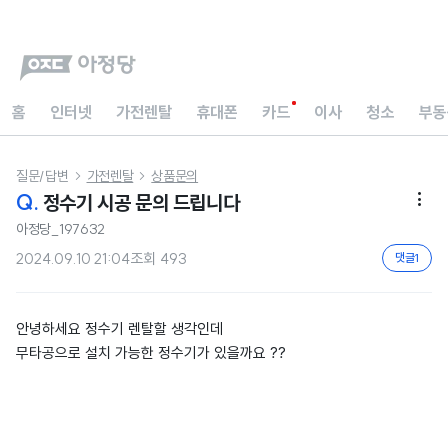
홈
인터넷
가전렌탈
휴대폰
카드
이사
청소
부동
질문/답변
가전렌탈
상품문의


Q.
정수기 시공 문의 드립니다

아정당_197632
2024.09.10 21:04
조회
493
댓글
1
안녕하세요 정수기 렌탈할 생각인데
무타공으로 설치 가능한 정수기가 있을까요 ??