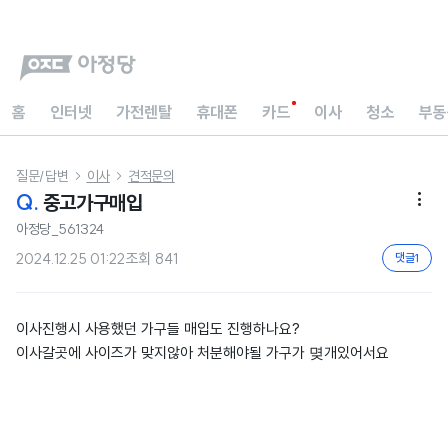
홈
인터넷
가전렌탈
휴대폰
카드
이사
청소
부동
질문/답변
이사
견적문의


Q.
중고가구매입

아정당_561324
2024.12.25 01:22
조회
841
댓글
1
이사진행시 사용했던 가구들 매입도 진행하나요?
이사갈곳에 사이즈가 맞지않아 처분해야될 가구가 몆개있어서요