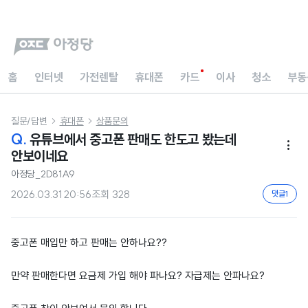
홈
인터넷
가전렌탈
휴대폰
카드
이사
청소
부동
질문/답변
휴대폰
상품문의


Q.
유튜브에서 중고폰 판매도 한도고 봤는데

안보이네요
아정당_2D81A9
2026.03.31 20:56
조회
328
댓글
1
중고폰 매입만 하고 판매는 안하나요??
만약 판매한다면 요금제 가입 해야 파나요? 자급제는 안파나요?