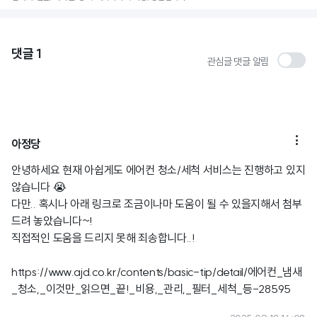
댓글
1
관심글 댓글 알림

아정당
안녕하세요 현재 아쉽게도 에어컨 청소/세척 서비스는 진행하고 있지
않습니다 😭
다만.. 혹시나 아래 링크로 조금이나마 도움이 될 수 있을지해서 첨부
드려 놓았습니다~!
직접적인 도움을 드리지 못해 죄송합니다..!
https://www.ajd.co.kr/contents/basic-tip/detail/에어컨_냄새
_청소,_이것만_읽으면_끝!_비용,_관리,_필터_세척_등-28595