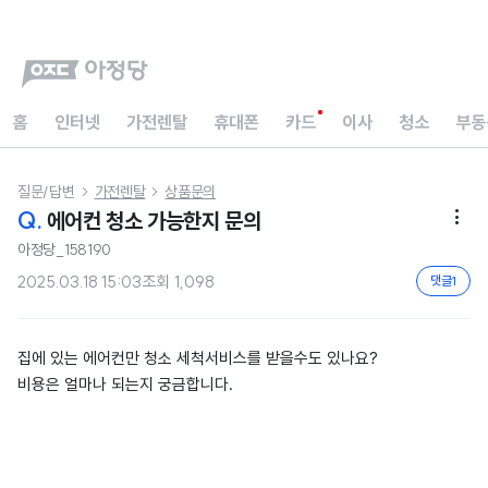
홈
인터넷
가전렌탈
휴대폰
카드
이사
청소
부동
질문/답변
가전렌탈
상품문의


Q.
에어컨 청소 가능한지 문의

아정당_158190
2025.03.18 15:03
조회
1,098
댓글
1
집에 있는 에어컨만 청소 세척서비스를 받을수도 있나요?
비용은 얼마나 되는지 궁금합니다.