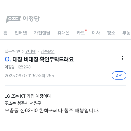
홈
인터넷
가전렌탈
휴대폰
카드
이사
청소
부동
질문/답변
인터넷
상품문의


Q.
대칭 비대칭 확인부탁드려요

아정당_128293
2025.09.07 11:52
조회
255
댓글
1
LG 또는 KT 가입 예정이며
주소는 청주시 서원구
모충동 산62-10 한화포레나 청주 매봉입니다.