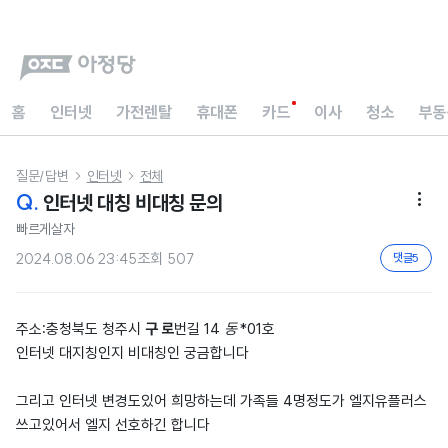
홈
인터넷
가전렌탈
휴대폰
카드
이사
청소
부동
질문/답변
인터넷
전체


Q.
인터넷 대칭 비대칭 문의

빠르게살자
2024.08.06 23:45
조회
507
댓글
5
구 로
동
주소:충청북도 청주시
번길 14
*01호
인터넷 대지칭인지 비대칭인 궁금합니다
그리고 인터넷 변경도있어 희망하는데 가족들 4명정도가 엘지유플러스
쓰고있어서 엘지 선호하긴 합니다