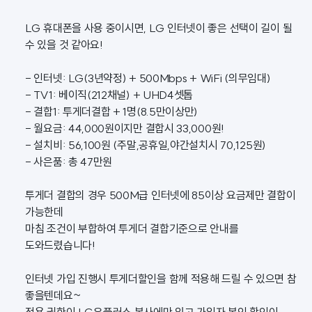
LG 휴대폰을 사용 중이시면, LG 인터넷이 좋은 선택이 길이 될
수 있을 것 같아요!
- 인터넷: LG(3년약정) + 500Mbps + WiFi (의무임대)
- TV1: 베이직(212채널) + UHD4셋톱
- 결합1: 투게더결합 + 1명(8.5만이상만)
- 월요금: 44,000원이지만 결합시 33,000원!
- 설치비: 56,100원 (주말,공휴일,야간설치시 70,125원)
- 사은품: 총 47만원
투게더 결합의 경우 500M급 인터넷에 85이상 요금제만 결합이
가능한데
마침 조건이 부합하여 투게더 결합기준으로 안내를
도와드렸습니다!
인터넷 가입 진행시 투게더할인을 함께 적용해 드릴 수 있으면 참
좋을텐데요~