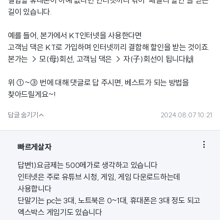
결합할 휴대폰이 아예 없다면 인터넷끼리 엮어 "패밀리 할인"을 받는
길이 있습니다.
예를 들어, 본가에서 KT인터넷을 사용한다면
고객님 댁은 KT로 가입하며 인터넷끼리 결합해 할인을 받는 것이죠.
본가는 → 모(母)회선, 고객님 댁은 → 자(子)회선이 됩니다🙌
위 ①~③ 번에 대해 댓글로 답 주시면, 베스트가 되는 방법을
찾아드릴게요~!

답글 숨기기
2024.08.07 10:21

빠르게살자
답변1)요금제는 500메가로 생각하고 있습니다
인터넷은 주로 유튜브 시청, 게임, 게임 다운로드하는데
사용합니다
단말기는 pc는 3대, 노트북은 0~1대, 휴대폰은 3대 정도 되고
엑스박스 게임기도 있습니다