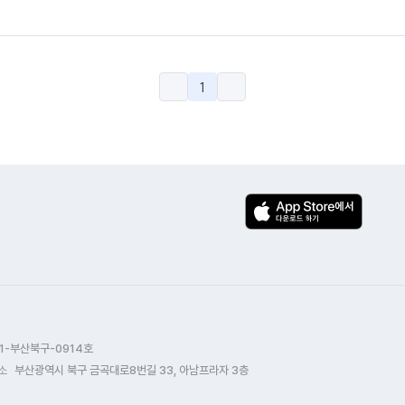
1
1-부산북구-0914호
소
부산광역시 북구 금곡대로8번길 33, 아남프라자 3층