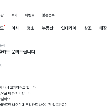
시판
후기
이벤트
불편접수
드
이사
청소
부동산
인테리어
상조
매장
문의
휴카드 문의드립니다
60
이 나서 교체하려고 합니다
품으로 바꾸려고 합니다
고싶어요
데카드만 나오던데 우리카드 나오는건 없을까요?