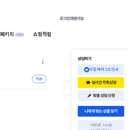
로그인/회원가입
패키지
쇼핑적립
사업자
상담하기

비밀 혜택 3초 안내
댓글
1
실시간 카톡상담
맞춤 상담 신청
나에게 맞는 상품 찾기
아정당은 365일