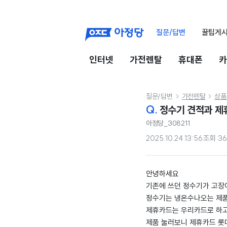
질문/답변
꿀팁게
인터넷
가전렌탈
휴대폰
카
질문/답변
가전렌탈
상품


Q.
정수기 견적과 제
아정당_308211
2025.10.24 13:56
조회
3
안녕하세요
기존에 쓰던 정수기가 고장
정수기는 냉온수나오는 제
제휴카드는 우리카드로 하
제품 눌러보니 제휴카드 롯