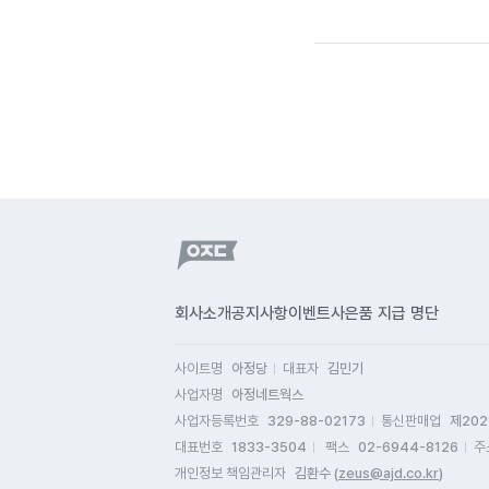
회사소개
공지사항
이벤트
사은품 지급 명단
사이트명
아정당
대표자
김민기
사업자명
아정네트웍스
사업자등록번호
329-88-02173
통신판매업
제202
대표번호
1833-3504
팩스
02-6944-8126
주
개인정보 책임관리자
김환수 (
zeus@ajd.co.kr
)