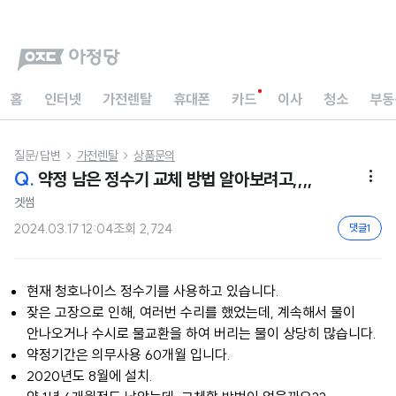
홈
인터넷
가전렌탈
휴대폰
카드
이사
청소
부동
질문/답변
가전렌탈
상품문의


Q.
약정 남은 정수기 교체 방법 알아보려고,,,,

겟썸
2024.03.17 12:04
조회
2,724
댓글
1
현재 청호나이스 정수기를 사용하고 있습니다.
잦은 고장으로 인해, 여러번 수리를 했었는데, 계속해서 물이
안나오거나 수시로 물교환을 하여 버리는 물이 상당히 많습니다.
약정기간은 의무사용 60개월 입니다.
2020년도 8월에 설치.