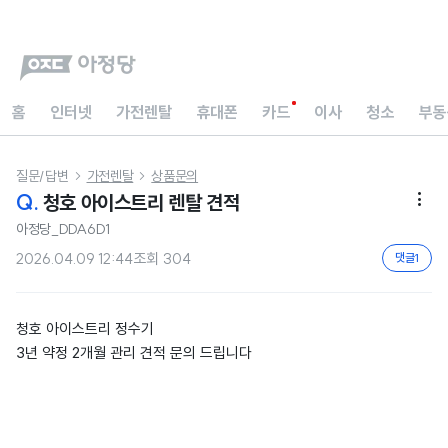
홈
인터넷
가전렌탈
휴대폰
카드
이사
청소
부동
질문/답변
가전렌탈
상품문의


Q.
청호 아이스트리 렌탈 견적

아정당_DDA6D1
2026.04.09 12:44
조회
304
댓글
1
청호 아이스트리 정수기
3년 약정 2개월 관리 견적 문의 드립니다