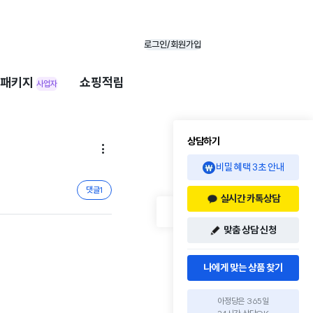
로그인/회원가입
패키지
쇼핑적립
사업자
상담하기

비밀 혜택 3초 안내
댓글
1
실시간 카톡상담
맞춤 상담 신청
나에게 맞는 상품 찾기
아정당은 365일