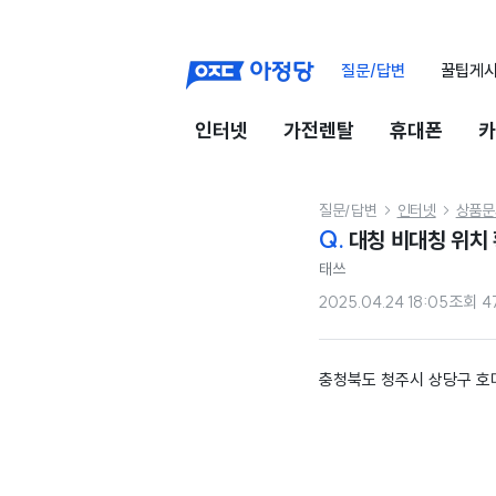
질문/답변
꿀팁게
인터넷
가전렌탈
휴대폰
카
질문/답변
인터넷
상품문


Q.
대칭 비대칭 위치
태쓰
2025.04.24 18:05
조회
4
충청북도 청주시 상당구 호미로