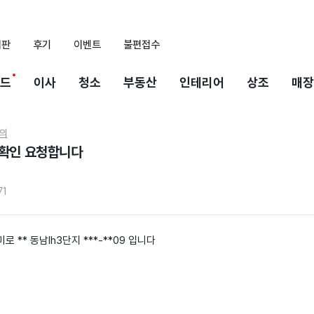
시판
후기
이벤트
불편접수
드
이사
청소
부동산
인테리어
상조
매장
의
 확인 요청합니다
71
 ** 동남lh3단지 ***-**09 입니다