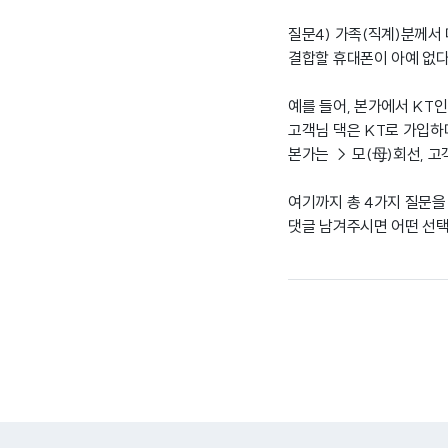
질문4) 가족(직계)분께서
결합할 휴대폰이 아예 없다
예를 들어, 본가에서 KT
고객님 댁은 KT로 가입하
본가는 → 모(母)회선, 고
여기까지 총 4가지 질문을
댓글 남겨주시면 어떤 선택