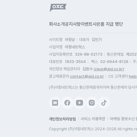
회사소개
공지사항
이벤트
사은품 지급 명단
사이트명
아정당
대표자
김민기
사업자명
아정네트웍스
사업자등록번호
329-88-02173
통신판매업
제202
대표번호
1833-3504
팩스
02-6944-8126
주
개인정보 책임관리자
김환수 (
zeus@ajd.co.kr
)
광고제휴문의
contact@ajd.co.kr
CS 고객센터
help
(주)아정네트웍스는 통신판매중개자이며 통신판매의 당사자가
개인정보처리방침
서비스 이용약관
마케팅 정보수신 
Copyright (주)아정네트웍스 2024-2026 All rights r