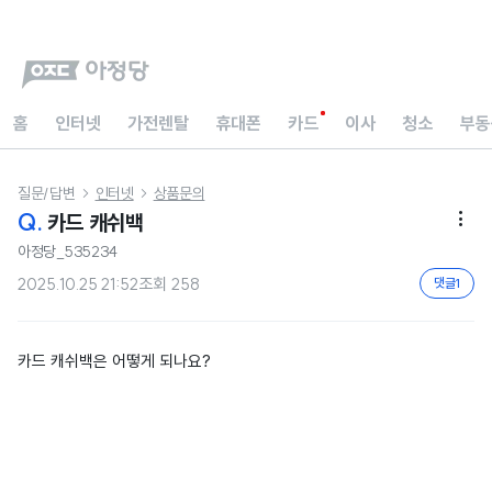
홈
인터넷
가전렌탈
휴대폰
카드
이사
청소
부동
질문/답변
인터넷
상품문의


Q.
카드 캐쉬백

아정당_535234
2025.10.25 21:52
조회
258
댓글
1
카드 캐쉬백은 어떻게 되나요?