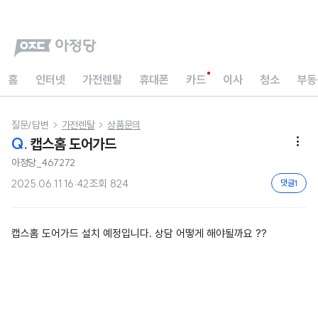
홈
인터넷
가전렌탈
휴대폰
카드
이사
청소
부동
질문/답변
가전렌탈
상품문의


Q.
캡스홈 도어가드

아정당_467272
2025.06.11 16:42
조회
824
댓글
1
캡스홈 도어가드 설치 예정입니다. 상담 어떻게 해야될까요 ??