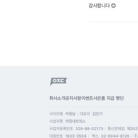
감사합니다 😊
회사소개
공지사항
이벤트
사은품 지급 명단
사이트명
아정당
대표자
김민기
사업자명
아정네트웍스
사업자등록번호
329-88-02173
통신판매업
제202
대표번호
1833-3504
팩스
02-6944-8126
주