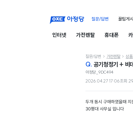
질문/답변
꿀팁게
인터넷
가전렌탈
휴대폰
카
질문/답변
가전렌탈
상품


Q.
공기청정기 + 비
아정당_9DC494
2026.04.27 17:06
조회
2
두개 동시 구매하였을때 지
30평대 사무실 입니다