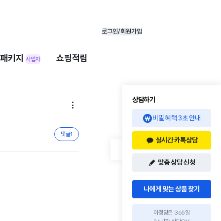
로그인/회원가입
패키지
쇼핑적립
사업자
상담하기

비밀 혜택 3초 안내
댓글
1
실시간 카톡상담
맞춤 상담 신청
나에게 맞는 상품 찾기
아정당은 365일