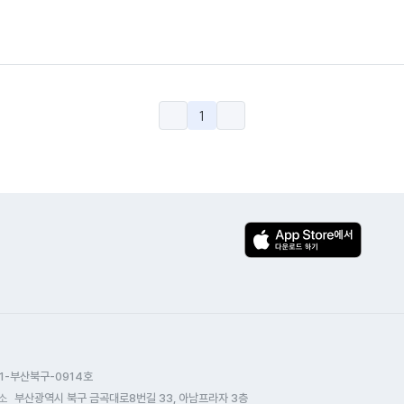
1
1-부산북구-0914호
소
부산광역시 북구 금곡대로8번길 33, 아남프라자 3층