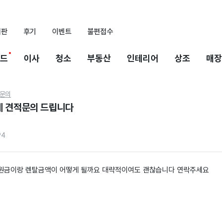
시판
후기
이벤트
불편접수
드
이사
청소
부동산
인테리어
상조
매장
문의
데 견적문의 드립니다
94
원금이랑 렌탈금액이 어떻게 될까요 대략적이여도 괜찮습니다 연락주세요