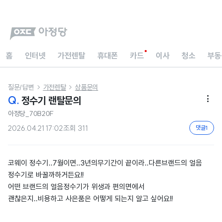
홈
인터넷
가전렌탈
휴대폰
카드
이사
청소
부동
질문/답변
가전렌탈
상품문의


Q.
정수기 랜탈문의

아정당_70B20F
2026.04.21 17:02
조회
311
댓글
1
코웨이 정수기..7월이면..3년의무기간이 끝이라..다른브랜드의 얼음
정수기로 바꿀까하거든요!!
어떤 브랜드의 얼음정수기가 위생과 편의면에서
괜찮은지..비용하고 사은품은 어떻게 되는지 알고 싶어요!!