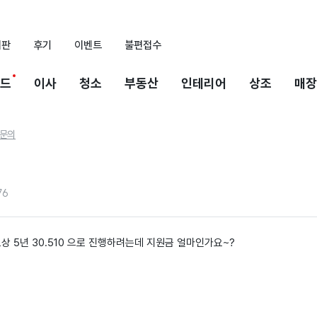
시판
후기
이벤트
불편접수
드
이사
청소
부동산
인테리어
상조
매장
문의
76
보상 5년 30.510 으로 진행하려는데 지원금 얼마인가요~?