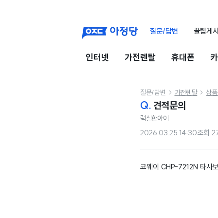
질문/답변
꿀팁게
인터넷
가전렌탈
휴대폰
카
질문/답변
가전렌탈
상품


Q.
견적문의
럭셜한아이
2026.03.25 14:30
조회
2
코웨이 CHP-7212N 타사