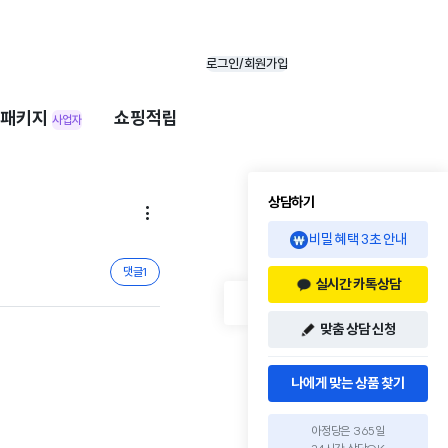
로그인/회원가입
패키지
쇼핑적립
사업자
상담하기

비밀 혜택 3초 안내
댓글
1
실시간 카톡상담
맞춤 상담 신청
나에게 맞는 상품 찾기
아정당은 365일