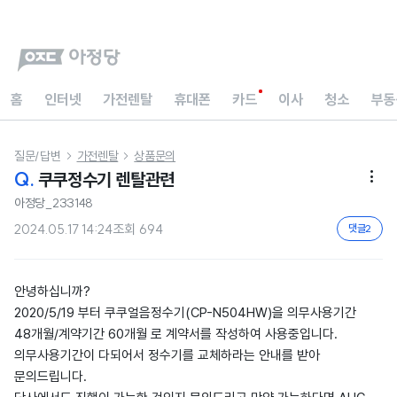
홈
인터넷
가전렌탈
휴대폰
카드
이사
청소
부동
질문/답변
가전렌탈
상품문의


Q.
쿠쿠정수기 렌탈관련

아정당_233148
2024.05.17 14:24
조회
694
댓글
2
안녕하십니까?
2020/5/19 부터 쿠쿠얼음정수기(CP-N504HW)을 의무사용기간
48개월/계약기간 60개월 로 계약서를 작성하여 사용중입니다.
의무사용기간이 다되어서 정수기를 교체하라는 안내를 받아
문의드립니다.