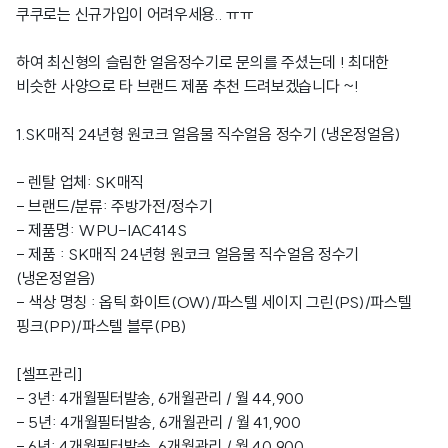
쿠쿠로는 신규가입이 어려우세용.. ㅠㅠ
하여 최신형의 슬림한 얼음정수기로 문의를 주셨는데 ! 최대한
비슷한 사양으로 타 브랜드 제품 추천 드려보겠습니다 ~!
1.SK
매직 24년형 원코크 얼음물 직수얼음 정수기 (냉온정얼음)
- 렌탈 업체: SK매직
- 브랜드/분류: 주방가전/정수기
- 제품명: WPU-IAC414S
- 제품 : SK매직 24년형 원코크 얼음물 직수얼음 정수기
(냉온정얼음)
- 색상 명칭 : 옵틱 화이트(OW)/파스텔 세이지 그린(PS)/파스텔
핑크(PP)/파스텔 블루(PB)
[셀프관리]
- 3년: 4개월필터발송, 6개월관리 / 월 44,900
- 5년: 4개월필터발송, 6개월관리 / 월 41,900
- 6년: 4개월필터발송, 6개월관리 / 월 40,900