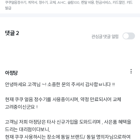
쿠쿠얼음정수기, 계약서, 정수기, 교체, AHC, 슬림100, 렌탈 비용, 현금서비스, 카드할인, 카드
발급
댓글
2
관심글 댓글 알림

아정당
안녕하세요 고객님 ~! 소중한 문의 주셔서 감사합ㅂ니다 !!
현재 쿠쿠 얼음 정수기를 사용중이시며, 약정 만료되시어 교체
고려중이신군요 !
고객님 저희 아정당은 타사 신규가입을 도와드리며 , 사은품 혜택을
드리는 대리점이다보니,
현재 쿠쿠 사용하시는 장소에 동일 브랜드/ 동일 명의자님으로하여