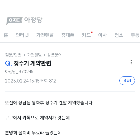
홈
인터넷
가전렌탈
휴대폰
카드
이사
청소
부동
질문/답변
가전렌탈
상품문의


Q.
정수기 계약관련

아정당_370245
2025.02.24 15:15
조회
812
댓글
1
오전에 상담원 통화후 정수기 렌탈 계약했습니다
쿠쿠에서 카톡으로 계약서가 왓는데
분명히 설치비 무료라 들었는데