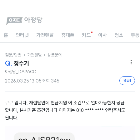
홈
인터넷
가전렌탈
휴대폰
카드
이사
청소
부동
질문/답변
가전렌탈
상품문의


Q.
정수기

아정당_DA96CC
2026.03.25 13:05
조회
345
댓글
1
쿠쿠 입니다, 재렌탈인데 현금지원 이 조건으로 얼마가능한지 궁금
합니다, 본시기준 조건입니다 이미지는 010 **** **** 연락주셔도
됩니다.