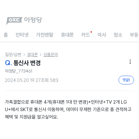
홈
인터넷
가전렌탈
휴대폰
카드
이사
청소
부동
질문/답변
휴대폰
상품문의


Q.
통신사 변경

아정당_773461
2024.05.20 19:27
조회
583
댓글
1
가족결합으로 휴대폰 4개(휴대폰 1대 만 변경)+인터넷+TV 2개 LG
U+에서 SKT로 통신사 이동하며, 데이터 무제한 기준으로 총 견적하고
혜택 및 지원금을 알고싶어요.