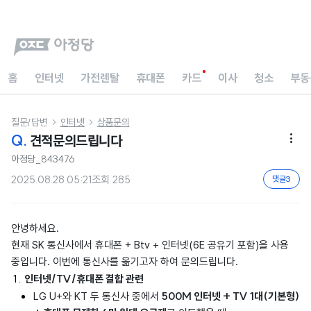
홈
인터넷
가전렌탈
휴대폰
카드
이사
청소
부동
질문/답변
인터넷
상품문의


Q.
견적문의드립니다

아정당_843476
2025.08.28 05:21
조회
285
댓글
3
안녕하세요.
현재 SK 통신사에서 휴대폰 + Btv + 인터넷(6E 공유기 포함)을 사용
중입니다. 이번에 통신사를 옮기고자 하여 문의드립니다.
인터넷/TV/휴대폰 결합 관련
500M 인터넷 + TV 1대(기본형)
LG U+와 KT 두 통신사 중에서