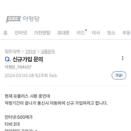
홈
인터넷
가전렌탈
휴대폰
카드
이사
청소
부동
질문/답변
인터넷
상품문의


Q.
신규가입 문의

아정당_984657
2024.03.05 08:52
조회
566
댓글
1
현재 유플러스 사용 중인데
약정기간이 끝나가 통신사 이동하여 신규 가입하려고 합니다.
인터넷:500메가
티비:2대