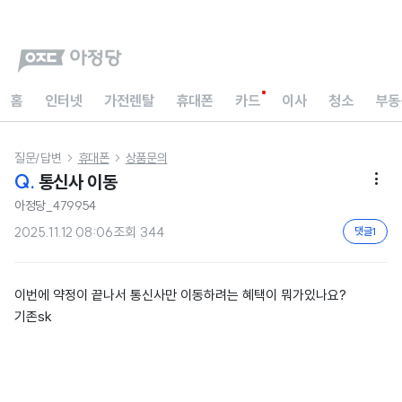
홈
인터넷
가전렌탈
휴대폰
카드
이사
청소
부동
질문/답변
휴대폰
상품문의


Q.
통신사 이동

아정당_479954
2025.11.12 08:06
조회
344
댓글
1
이번에 약정이 끝나서 통신사만 이동하려는 혜택이 뭐가있나요?
기존sk