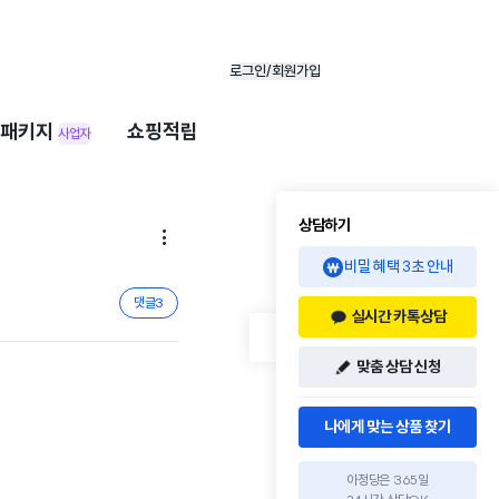
로그인/회원가입
패키지
쇼핑적립
사업자
상담하기

비밀 혜택 3초 안내
댓글
3
실시간 카톡상담
맞춤 상담 신청
나에게 맞는 상품 찾기
아정당은 365일