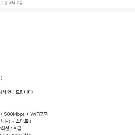
k, 이동, 혜택, 요금
)
주셔서 안내드립니다!
+ 500Mbps + WiFi포함
84채널) + 스마트3
2회선 / 후결