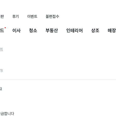
시판
후기
이벤트
불편접수
드
이사
청소
부동산
인테리어
상조
매장
의
78
요
 궁금합니다