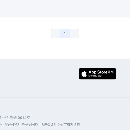
1
1-부산북구-0914호
소
부산광역시 북구 금곡대로8번길 33, 아남프라자 3층