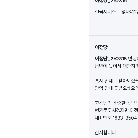
아정당_262315
현금서비스는 없나여??
아정당
아정당_262315
안녕
답변이 늦어서 대단히 
혹시 안내는 받아보셨
만약 안내 못받으셨으
고객님의 소중한 정보 
번거로우시겠지만 아
대표번호 1833-35
감사합니다.