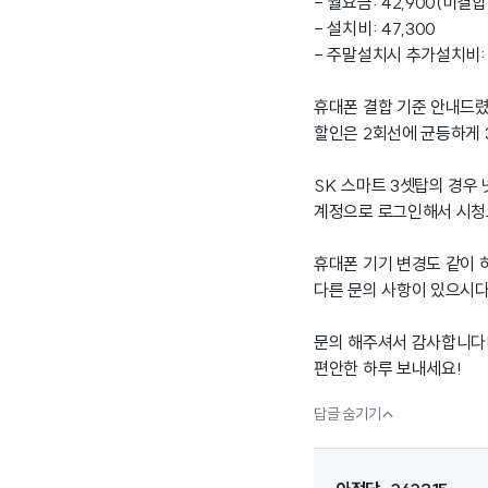
- 월요금: 42,900(미결합)
- 설치비: 47,300
- 주말설치시 추가설치비: 8
휴대폰 결합 기준 안내드렸고
할인은 2회선에 균등하게 3
SK 스마트 3셋탑의 경우
계정으로 로그인해서 시청
휴대폰 기기 변경도 같이
다른 문의 사항이 있으시
문의 해주셔서 감사합니다
편안한 하루 보내세요!

답글 숨기기