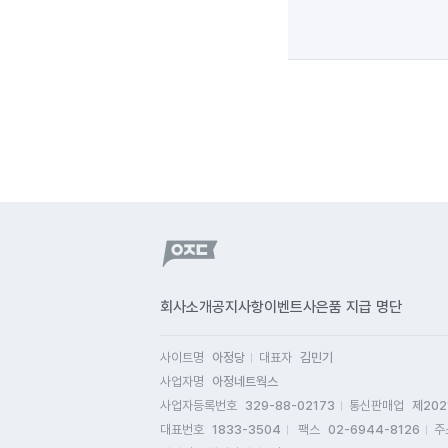
회사소개
공지사항
이벤트
사은품 지급 명단
사이트명
아정당
대표자
김민기
사업자명
아정네트웍스
사업자등록번호
329-88-02173
통신판매업
제202
대표번호
1833-3504
팩스
02-6944-8126
주