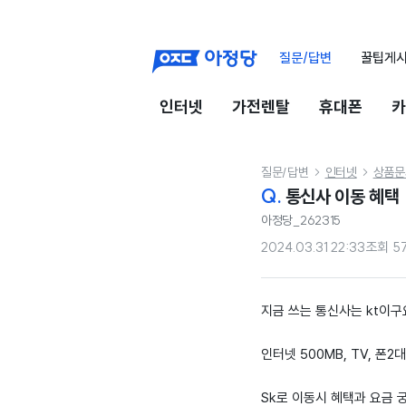
질문/답변
꿀팁게
인터넷
가전렌탈
휴대폰
카
질문/답변
인터넷
상품문


Q.
통신사 이동 혜택
아정당_262315
2024.03.31 22:33
조회
5
지금 쓰는 통신사는 kt이구
인터넷 500MB, TV, 폰2대
Sk로 이동시 혜택과 요금