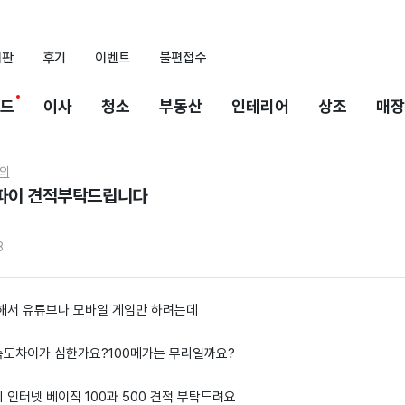
시판
후기
이벤트
불편접수
드
이사
청소
부동산
인테리어
상조
매장
의
파이 견적부탁드립니다
3
해서 유튜브나 모바일 게임만 하려는데
 속도차이가 심한가요?100메가는 무리일까요?
인터넷 베이직 100과 500 견적 부탁드려요