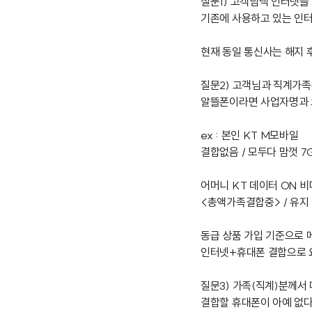
질문1) 고객님댁 인터넷을
기존에 사용하고 있는 인터
현재 동일 통신사는 해지 
질문2) 고객님과 직계가
알뜰폰이라면 사업자명과 
ex : 본인 KT M모바일
결합없음 / 모두다 맘껏 7
어머니 KT 데이터 ON 
<총액가족결합중> / 유지
동급 상품 가입 기준으로 
인터넷+휴대폰 결합으로 요
질문3) 가족(직계)분께서
결합할 휴대폰이 아예 없다