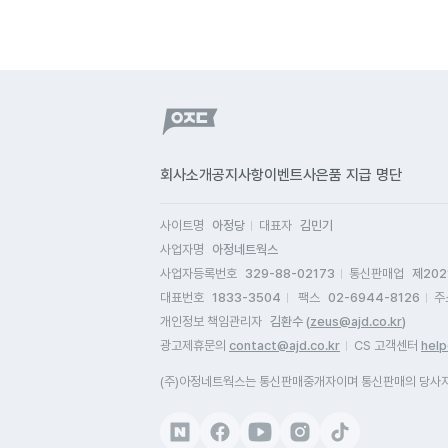
회사소개
공지사항
이벤트
사은품 지급 명단
사이트명
아정당
대표자
김민기
사업자명
아정네트웍스
사업자등록번호
329-88-02173
통신판매업
제202
대표번호
1833-3504
팩스
02-6944-8126
주
개인정보 책임관리자
김환수 (
zeus@ajd.co.kr
)
광고제휴문의
contact@ajd.co.kr
CS 고객센터
help
(주)아정네트웍스는 통신판매중개자이며 통신판매의 당사자가