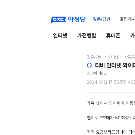
질문/답변
꿀팁게
인터넷
가전렌탈
휴대폰
카
질문/답변
인터넷
상품문


Q.
티비 인터넷 와이
초코파이83
2024.10.12 17:55
조회
43
가족 셋이서 와이파이 이용
엘지로 ***메가 500메가
각각 요금부탁드립니다 티비 