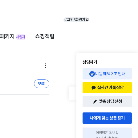
로그인/회원가입
패키지
쇼핑적립
사업자
상담하기

비밀 혜택 3초 안내
댓글
1
실시간 카톡상담
맞춤 상담 신청
나에게 맞는 상품 찾기
아정당은 365일