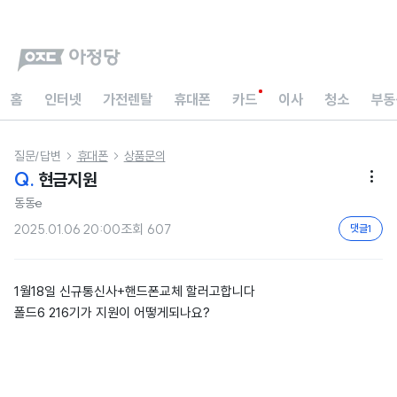
홈
인터넷
가전렌탈
휴대폰
카드
이사
청소
부동
질문/답변
휴대폰
상품문의


Q.
현금지원

동동e
2025.01.06 20:00
조회
607
댓글
1
1월18일 신규통신사+핸드폰교체 할러고합니다
폴드6 216기가 지원이 어떻게되나요?