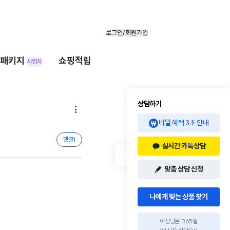
로그인/회원가입
패키지
쇼핑적립
사업자
상담하기

비밀 혜택 3초 안내
댓글
1
실시간 카톡상담
맞춤 상담 신청
나에게 맞는 상품 찾기
아정당은 365일