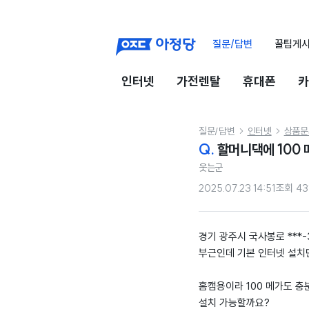
질문/답변
꿀팁게
인터넷
가전렌탈
휴대폰
카
질문/답변
인터넷
상품문


Q.
할머니댁에 100 
웃는군
2025.07.23 14:51
조회
43
경기 광주시 국사봉로 ***-
부근인데 기본 인터넷 설치
홈캠용이라 100 메가도 
설치 가능할까요?