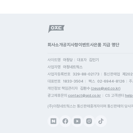
회사소개
공지사항
이벤트
사은품 지급 명단
사이트명
아정당
대표자
김민기
사업자명
아정네트웍스
사업자등록번호
329-88-02173
통신판매업
제202
대표번호
1833-3504
팩스
02-6944-8126
주
개인정보 책임관리자
김환수 (
zeus@ajd.co.kr
)
광고제휴문의
contact@ajd.co.kr
CS 고객센터
help
(주)아정네트웍스는 통신판매중개자이며 통신판매의 당사자가