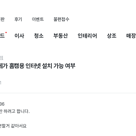
시판
후기
이벤트
불편접수
드
이사
청소
부동산
인테리어
상조
매장
의
메가 홈캠용 인터넷 설치 가능 여부
1
36
만 하려고 합니다.
충분할거 같아서요