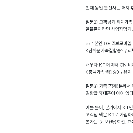
현재 동일 통신사는 해지 
질문2) 고객님과 직계가
알뜰폰이라면 사업자명과 
ex : 본인 LG 리브모바일
<참쉬운가족결합중> / 리브
배우자 KT 데이터 ON 
<총액가족결합중> / 유지
질문3) 가족(직계)분께서
결합할 휴대폰이 아예 없다
예를 들어, 본가에서 KT
고객님 댁은 KT로 가입하
본가는 → 모(母)회선, 고