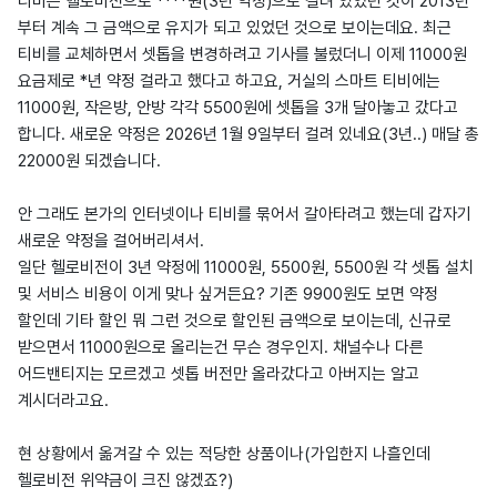
티비는 헬로비전으로 ****원(3년 약정)으로 걸려 있었던 것이 2013년
부터 계속 그 금액으로 유지가 되고 있었던 것으로 보이는데요. 최근
티비를 교체하면서 셋톱을 변경하려고 기사를 불렀더니 이제 11000원
요금제로 *년 약정 걸라고 했다고 하고요, 거실의 스마트 티비에는
11000원, 작은방, 안방 각각 5500원에 셋톱을 3개 달아놓고 갔다고
합니다. 새로운 약정은 2026년 1월 9일부터 걸려 있네요(3년..) 매달 총
22000원 되겠습니다.
안 그래도 본가의 인터넷이나 티비를 묶어서 갈아타려고 했는데 갑자기
새로운 약정을 걸어버리셔서.
일단 헬로비전이 3년 약정에 11000원, 5500원, 5500원 각 셋톱 설치
및 서비스 비용이 이게 맞나 싶거든요? 기존 9900원도 보면 약정
할인데 기타 할인 뭐 그런 것으로 할인된 금액으로 보이는데, 신규로
받으면서 11000원으로 올리는건 무슨 경우인지. 채널수나 다른
어드밴티지는 모르겠고 셋톱 버전만 올라갔다고 아버지는 알고
계시더라고요.
현 상황에서 옮겨갈 수 있는 적당한 상품이나(가입한지 나흘인데
헬로비전 위약금이 크진 않겠죠?)