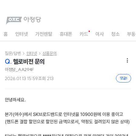
홈
인터넷
가전렌탈
휴대폰
카드
이사
청소
부동
질문/답변
인터넷
상품문의


Q.
헬로비전 문의

아정당_AA294F
2026.01.13 15:59
조회
213
댓글
1
안녕하세요.
본가(여수)에서 SK브로드밴드로 인터넷을 10900원에 이용 중이고
(핸드폰 결합 할인으로 할인된 금액으로서, 약정도 걸려있지 않은 상태)